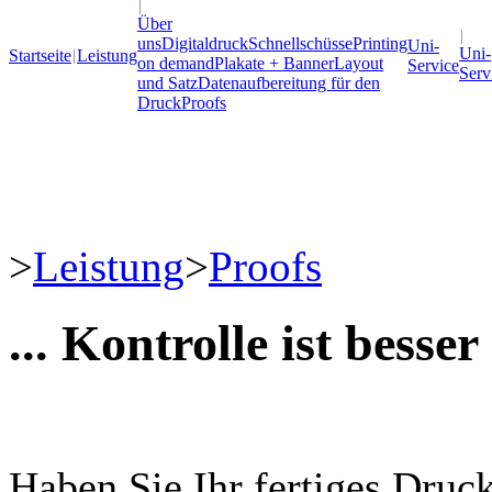
Über
uns
Digitaldruck
Schnellschüsse
Printing
Uni-
Uni-
Startseite
Leistung
on demand
Plakate + Banner
Layout
Service
Serv
und Satz
Datenaufbereitung für den
Druck
Proofs
>
Leistung
>
Proofs
... Kontrolle ist besser
Haben Sie Ihr fertiges Druc