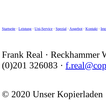
Startseite
·
Leistung
·
Uni-Service
·
Spezial
·
Angebot
·
Kontakt
·
Imp
Frank Real · Reckhammer W
(0)201 326083 ·
f.real@cop
© 2020 Unser Kopierladen