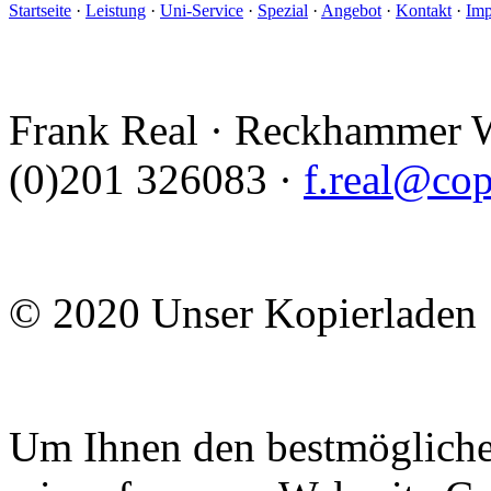
Startseite
·
Leistung
·
Uni-Service
·
Spezial
·
Angebot
·
Kontakt
·
Imp
Frank Real · Reckhammer W
(0)201 326083 ·
f.real@cop
© 2020 Unser Kopierladen
Um Ihnen den bestmögliche