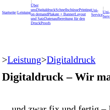
Über
uns
Digitaldruck
Schnellschüsse
Printing
Uni-
Uni-
Startseite
Leistung
on demand
Plakate + Banner
Layout
Service
Serv
und Satz
Datenaufbereitung für den
Druck
Proofs
>
Leistung
>
Digitaldruck
Digitaldruck – Wir mac
... und zwar fix und fertig –